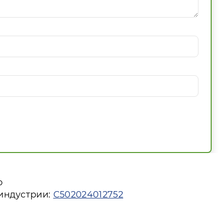
ю
 индустрии:
С502024012752