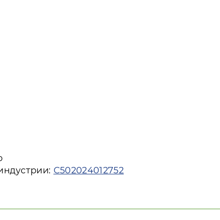
ю
 индустрии:
С502024012752