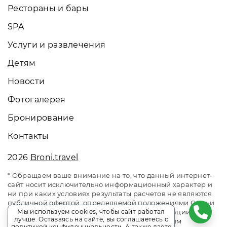
Рестораны и бары
SPA
Услуги и развлечения
Детям
Новости
Фотогалерея
Бронирование
Контакты
2026
Broni.travel
* Обращаем ваше внимание на то, что данный интернет-
сайт носит исключительно информационный характер и
ни при каких условиях результаты расчетов не являются
публичной офертой, определяемой положениями Статьи
437 Гражданского кодекса Российской Федерации. За
Мы используем cookies, чтобы сайт работал
лучше. Оставаясь на сайте, вы соглашаетесь с
окончательным расчетом обращайтесь к нашим
политикой конфиденциальности
. А также даёте